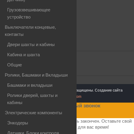
О нас
Грузовзвешивающее
Связаться с нами
устройство
Производители
Интересно знать
Выключатели концевые,
Найти запчасть
контакты
Карта сайта
Двери шахты и кабины
Кабина и шахта
ПОПУЛЯРНЫЕ ТЕГИ
Общие
Ролики, Башмаки и Вкладыши
Башмаки и вкладыши
Copyright © 2026
tutzip.by
. Все права защищены. Создание сайта
Ролики дверей, шахты и
okwebstudio.com
кабины
Заказать обратный звонок
Электрические компоненты
В настоящее время наш рабочий день закончен. Оставьте свой
Энкодеры
телефон и мы перезвоним в удобное для вас время!
Датчики, Блоки контроля