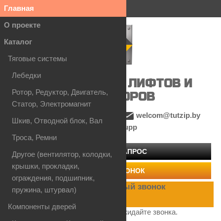
Главная
Вход на сайт
О проекте
Каталог
Тяговые системы
Лебедки
ЗАПЧАСТИ ДЛЯ ЛИФТОВ И
Ротор, Редуктор, Двигатель,
ЭСКАЛАТОРОВ
Статор, Электромагнит
+375 (44) 77-038-07
welcom@tutzip.by
Шкив, Отводной блок, Вал
SM-grupp
Троса, Ремни
ОФОРМИТЬ ЗАПРОС
Другое (вентилятор, колодки,
крышки, прокладки,
ЗАКАЗАТЬ ЗВОНОК
ограждения, подшипник,
Заказать обратный звонок
пружина, штурвал)
Компоненты дверей
Ваш заявка принята. Ожидайте звонка.