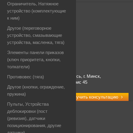
Ограничитель, Натяжное
устройство (комплектующие
КОНТАКТЫ
к ним)
Другое (переговорное
Емейл
welcom@tutzip.by
устройство, смазывающие
устройства, масленка, тяга)
Телефон
Элементы панели приказов
+375 (44) 77-038-07
(ключ приоритета, кнопки,
толкатели)
Адрес
220055, Республика Беларусь, г. Минск,
Противовес (тяга)
ул.Каменногорская д.47, офис 45
Другое (кнопки, ограждение,
пружина)
Получить консультацию
Пульты, Устройства
деблокировки (пост
(ревизия), датчики
ИНФОРМАЦИЯ
позиционирования, другие
датчики)